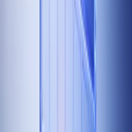
soll. Der Time Audit zeigte: Creatives für Kunden
erstellen, Event Locations recherchieren, Flüge buchen.
Alles Tasks, die mit einem Einzeiler delegierbar sind,
sobald der Prozess klar ist.
💡
Der Organigramm-Test
Bau dein Organigramm auf Rollenebene statt auf
Personenebene. Nicht "Patrick macht X." Sondern: "Die
Rolle Event Host macht X." Dann ordne Namen zu. Du
wirst sehen: Du stehst in fast jeder Rolle. Das macht
Delegation konkret planbar statt chaotisch.
Die 5 Stufen der Delegation
Um Delegation messbar zu machen, hilft ein
Stufenmodell. Nicht jede Aufgabe startet bei Stufe 5. Das
wäre naiv. Aber das Ziel ist klar: So viele Aufgaben wie
möglich auf Stufe 4 oder 5 bringen.
"Setze exakt so um":
Du gibst die genaue