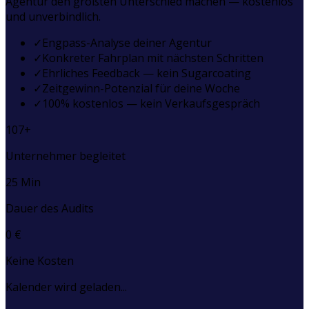
Agentur den größten Unterschied machen — kostenlos
und unverbindlich.
✓
Engpass-Analyse deiner Agentur
✓
Konkreter Fahrplan mit nächsten Schritten
✓
Ehrliches Feedback — kein Sugarcoating
✓
Zeitgewinn-Potenzial für deine Woche
✓
100% kostenlos — kein Verkaufsgespräch
107+
Unternehmer begleitet
25 Min
Dauer des Audits
0 €
Keine Kosten
Kalender wird geladen...